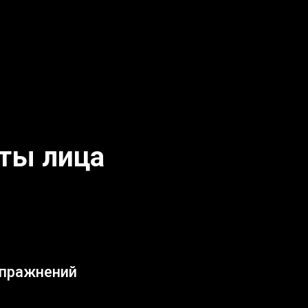
оты лица
упражнений