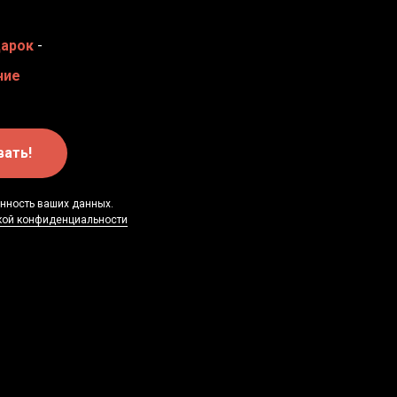
дарок
-
ние
вать!
анность ваших данных.
кой конфиденциальности